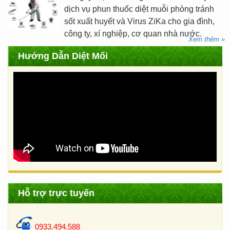
dịch vụ phun thuốc diệt muỗi phòng tránh
sốt xuất huyết và Virus ZiKa cho gia đình,
công ty, xí nghiệp, cơ quan nhà nước.
Xem thêm »
Hướng Dẫn Diệt Mối
Hỗ trợ trực tuyến
0933.494.588