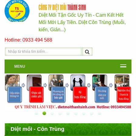
CÔNG TY DIỆT MỐI
THÀNH SINH
Diệt Mối Tận Gốc Uy Tín - Cam Kết Hết
Mối Mới Lấy Tiền. Diệt Côn Trùng (Muỗi,
kiến, Gián...)
Hotline: 0933 494 588
MENU
Diệt mối - Côn Trùng