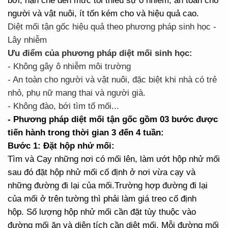
bới, hạn chế đến mức tối thiểu sự ô nhiễm, an toàn cho
người và vật nuôi, ít tốn kém cho và hiệu quả cao.
Diệt mối tận gốc hiệu quả theo phương pháp sinh học -
Lây nhiễm
Ưu điểm của phương pháp diệt mối sinh học:
- Không gây ô nhiễm môi trường
- An toàn cho người và vật nuôi, đặc biệt khi nhà có trẻ
nhỏ, phụ nữ mang thai và người già.
- Không đào, bới tìm tổ mối...
- Phương pháp diệt mối tận gốc gồm 03 bước được
tiến hành trong thời gian 3 đến 4 tuần:
Bước 1: Đặt hộp nhử mối:
Tìm và Cạy những nơi có mối lên, làm ướt hộp nhử mối
sau đó đặt hộp nhử mối cố định ở nơi vừa cạy và
những đường đi lại của mối.Trường hợp đường đi lại
của mối ở trên tường thì phải làm giá treo cố định
hộp. Số lượng hộp nhử mối cần đặt tùy thuộc vào
đường mối ăn và diện tích cần diệt mối. Mỗi đường mối