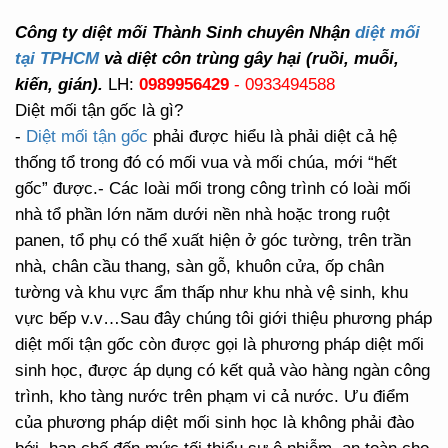
Công ty diệt mối Thành Sinh chuyên Nhận
diệt mối
tại TPHCM
và diệt côn trùng gây hại (ruồi, muỗi,
kiến, gián).
LH:
0989956429
- 0933494588
Diệt mối tận gốc là gì?
-
Diệt mối tận gốc
phải được hiểu là phải diệt cả hệ
thống tổ trong đó có mối vua và mối chúa, mới “hết
gốc” được.- Các loài mối trong công trình có loài mối
nhà tổ phần lớn năm dưới nền nhà hoặc trong ruột
panen, tổ phụ có thể xuất hiện ở góc tường, trên trần
nhà, chân cầu thang, sàn gỗ, khuôn cửa, ốp chân
tường và khu vực ẩm thấp như khu nhà vệ sinh, khu
vực bếp v.v…Sau đây chúng tôi giới thiệu phương pháp
diệt mối tận gốc còn được gọi là phương pháp diệt mối
sinh học, được áp dụng có kết quả vào hàng ngàn công
trình, kho tàng nước trên phạm vi cả nước. Ưu điểm
của phương pháp diệt mối sinh học là không phải đào