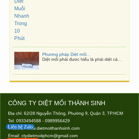
Phương pháp Diệt mối tận gốc
Diệt mối phải được hiểu là phải diệt cả…
Diệt mối tại quận 7
Quận 7 có 10 phường: Bình Thuận, Phú
Mỹ,…
CÔNG TY DIỆT MỐI
THÀNH SINH
Diệt mối tại Gò Vấp
Địa chỉ: 62/28 Nguyễn Thông, Phường 9, Quận 3, TP.HCM
Công ty diệt mối Thành Sinh chuyên
Nhận…
Tel: 0933494588 - 0989956429
Liên hệ Zalo
Website:
www.dietmoithanhsinh.com
Email:
ctydietmoitphcm@gmail.com
Diệt mối tại Thủ Đức