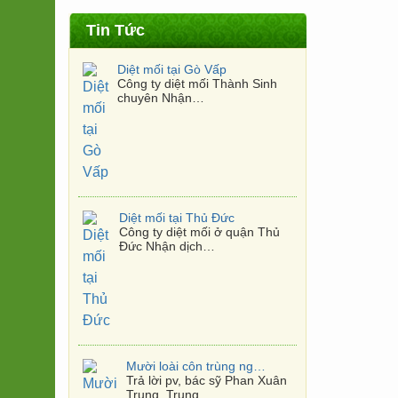
Tin Tức
Diệt mối tại Thủ Đức
Công ty diệt mối ở quận Thủ
Đức Nhận dịch…
Mười loài côn trùng nguy hiểm nhất Việt Nam
Trả lời pv, bác sỹ Phan Xuân
Trung, Trung…