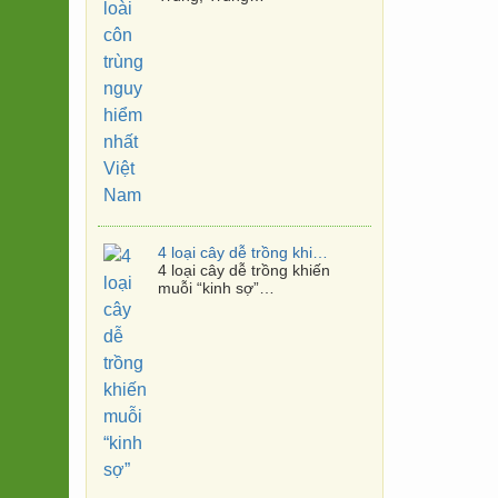
4 loại cây dễ trồng khiến muỗi “kinh sợ”
4 loại cây dễ trồng khiến
muỗi “kinh sợ”…
Phun thuốc muỗi lúc nào hiệu quả nhất?
Thói quen tự phun thuốc diệt
muỗi, tiện…