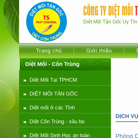
CÔNG TY DIỆT MỐI
Diệt Mối Tận Gốc Uy Tín 
Trang chủ
Giới thiệu
Diệt Mối - Côn Trùng
Diệt Mối Tại TPHCM
DIỆT MỐI TẬN GỐC
Diệt mối ở các Tỉnh
DỊCH V
Diệt Côn Trùng - sâu bọ
Diệt Mối Sinh Học an toàn
Phòng C