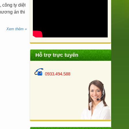
 công ty diệt
hương án thi
Xem thêm »
Hỗ trợ trực tuyến
0933.494.588