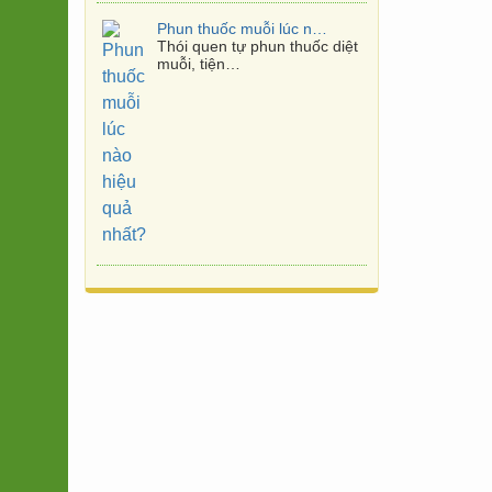
Cách Diệt Muỗi Nhanh Trong 10 Phút
Cách diệt muỗi nhanh trong
10 phút Với 10…
Phương pháp Diệt mối tận gốc
Diệt mối phải được hiểu
là phải diệt cả…