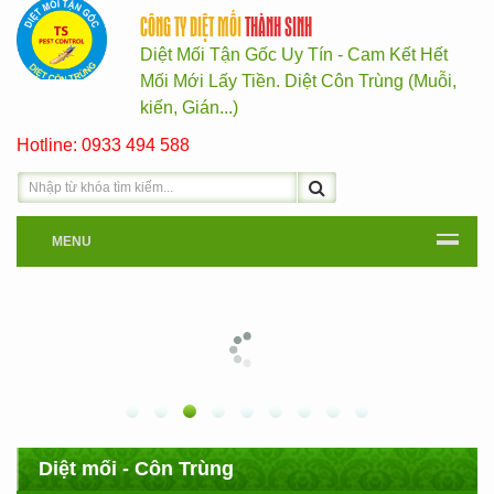
CÔNG TY DIỆT MỐI
THÀNH SINH
Diệt Mối Tận Gốc Uy Tín - Cam Kết Hết
Mối Mới Lấy Tiền. Diệt Côn Trùng (Muỗi,
kiến, Gián...)
Hotline: 0933 494 588
MENU
Diệt mối - Côn Trùng