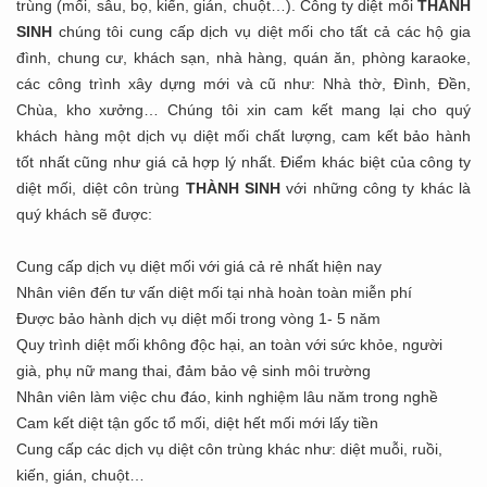
trùng (mối, sâu, bọ, kiến, gián, chuột…). Công ty diệt mối
THÀNH
SINH
chúng tôi cung cấp dịch vụ diệt mối cho tất cả các hộ gia
đình, chung cư, khách sạn, nhà hàng, quán ăn, phòng karaoke,
các công trình xây dựng mới và cũ như: Nhà thờ, Đình, Đền,
Chùa, kho xưởng… Chúng tôi xin cam kết mang lại cho quý
khách hàng một dịch vụ diệt mối chất lượng, cam kết bảo hành
tốt nhất cũng như giá cả hợp lý nhất. Điểm khác biệt của công ty
diệt mối, diệt côn trùng
THÀNH SINH
với những công ty khác là
quý khách sẽ được:
Cung cấp dịch vụ diệt mối với giá cả rẻ nhất hiện nay
Nhân viên đến tư vấn diệt mối tại nhà hoàn toàn miễn phí
Được bảo hành dịch vụ diệt mối trong vòng 1- 5 năm
Quy trình diệt mối không độc hại, an toàn với sức khỏe, người
già, phụ nữ mang thai, đảm bảo vệ sinh môi trường
Nhân viên làm việc chu đáo, kinh nghiệm lâu năm trong nghề
Cam kết diệt tận gốc tổ mối, diệt hết mối mới lấy tiền
Cung cấp các dịch vụ diệt côn trùng khác như: diệt muỗi, ruồi,
kiến, gián, chuột…