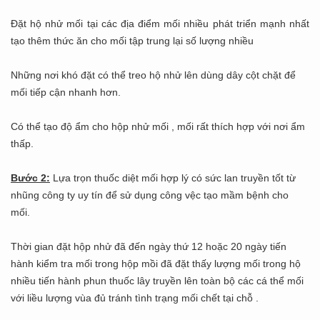
Đặt hộ nhử mối tại các địa điểm mối nhiều phát triển mạnh nhất
tạo thêm thức ăn cho mối tập trung lại số lượng nhiều
Những nơi khó đặt có thể treo hộ nhử lên dùng dây cột chặt để
mối tiếp cận nhanh hơn.
Có thể tạo độ ẩm cho hộp nhử mối , mối rất thích hợp với nơi ẩm
thấp.
Bước 2:
Lựa trọn thuốc diệt mối hợp lý có sức lan truyền tốt từ
nhũng công ty uy tín để sử dụng công vệc tạo mầm bệnh cho
mối.
Thời gian đặt hộp nhử đã đến ngày thứ 12 hoặc 20 ngày tiến
hành kiểm tra mối trong hộp mồi đã đặt thấy lượng mối trong hộ
nhiều tiến hành phun thuốc lây truyền lên toàn bộ các cá thể mối
với liều lượng vùa đủ tránh tình trạng mối chết tại chỗ .