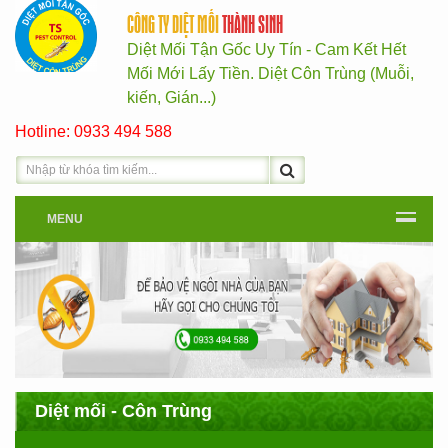
CÔNG TY DIỆT MỐI
THÀNH SINH
Diệt Mối Tận Gốc Uy Tín - Cam Kết Hết
Mối Mới Lấy Tiền. Diệt Côn Trùng (Muỗi,
kiến, Gián...)
Hotline: 0933 494 588
MENU
Diệt mối - Côn Trùng