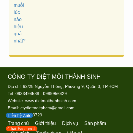
Cách Diệt Muỗi Nhanh Trong 10 Phút
Cách diệt muỗi nhanh trong 10 phút Với 10…
CÔNG TY DIỆT MỐI
THÀNH SINH
Địa chỉ: 62/28 Nguyễn Thông, Phường 9, Quận 3, TP.HCM
Tel: 0933494588 - 0989956429
Phương pháp Diệt mối tận gốc
Website:
www.dietmoithanhsinh.com
Diệt mối phải được hiểu là phải diệt cả…
Email:
ctydietmoitphcm@gmail.com
MST: 0313603729
Liên hệ Zalo
Trang chủ
Giới thiệu
Dịch vụ
Sản phẩm
Chat Facebook