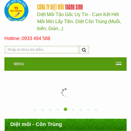
CÔNG TY DIỆT MỐI
THÀNH SINH
Diệt Mối Tận Gốc Uy Tín - Cam Kết Hết
Mối Mới Lấy Tiền. Diệt Côn Trùng (Muỗi,
kiến, Gián...)
Hotline: 0933 494 588
MENU
Diệt mối - Côn Trùng