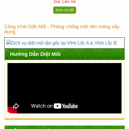
Giá: Liên hệ
Xem chi tiết
Công trình Diệt Mối - Phòng chống mối nền móng xây
dựng
Hướng Dẫn Diệt Mối